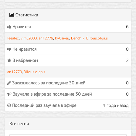
Статистика
Нравится
6
leealex
,
vimt2008
,
an12779
,
Кубанец
,
Denchik
,
Bilous.olga.s
Не нравится
0
В избранном
2
an12779
,
Bilous.olga.s
Заказывалась за последние 30 дней
0
Звучала в эфире за последние 30 дней
0
Последний раз звучала в эфире
4 года назад
Все песни