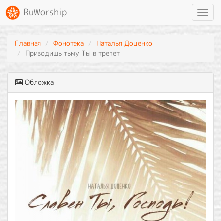
RuWorship
Toggl
navig
Главная
Фонотека
Наталья Доценко
Приводишь тьму Ты в трепет
Обложка