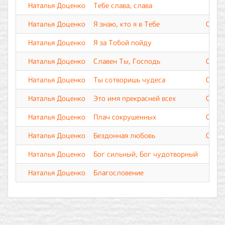
Наталья Доценко
Тебе слава, слава
Ши
Наталья Доценко
Я знаю, кто я в Тебе
Славе
Наталья Доценко
Я за Тобой пойду
Наталья Доценко
Славен Ты, Господь
Славе
Наталья Доценко
Ты сотворишь чудеса
Славе
Наталья Доценко
Это имя прекрасней всех
Славе
Наталья Доценко
Плач сокрушенных
Славе
Наталья Доценко
Бездонная любовь
Славе
Наталья Доценко
Бог сильный, Бог чудотворный
Наталья Доценко
Благословение