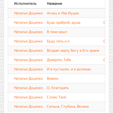
Исполнитель
Название
Наталья Доценко
Агнец и Лев Иудин
Наталья Доценко
Будь храброй, душа
Славе
Наталья Доценко
В тени крыл
Ши
Наталья Доценко
Буду петь и я
Славе
Наталья Доценко
Воздам хвалу Богу в Его храме
Ши
Наталья Доценко
Доверять Тебе
Славе
Наталья Доценко
И в пустынях, и в долинах
Ши
Наталья Доценко
Вовеки
Наталья Доценко
О, благодать
Ши
Наталья Доценко
Слово Твоё
Наталья Доценко
Сильна, Глубока, Велика