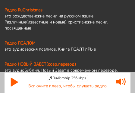
Радио RuChristmas
это рождественские песни на русском языке.
Различные(известные и новые) христианские песни,
посвященные
Радио ПСАЛОМ
это аудиоверсия псалмов. Книга ПСАЛТИРЬ в
Радио НОВЫЙ ЗАВЕТ(совр.перевод)
это аудиоБиблия, Новый Завет в современном переводе.
RuWorship 256 kbps
Политика обработки персональных данных
Включите плеер, чтобы слушать радио
По вопросам работы сайта:
admin@ruworship.ru
© RuWorship 2026
Мы используем cookies для сбора обезличенных персональных данных.
Они помогают настраивать рекламу и анализировать трафик.
Оставаясь на сайте, вы соглашаетесь на сбор таких данных.