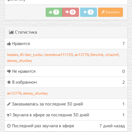
7
0
2
Заказать
Статистика
Нравится
7
leealex
,
Ю-Gen_turbo
,
terenkova111153
,
an12779
,
Denchik
,
vitastef
,
alexey_zhurbey
Не нравится
0
В избранном
2
an12779
,
alexey_zhurbey
Заказывалась за последние 30 дней
1
Звучала в эфире за последние 30 дней
1
Последний раз звучала в эфире
7 дней назад