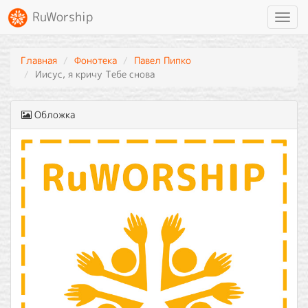
RuWorship
Toggl
navig
Главная
Фонотека
Павел Пипко
Иисус, я кричу Тебе снова
Обложка