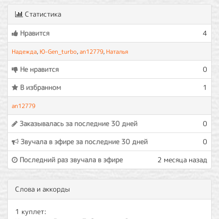
Статистика
Нравится
4
Надежда
,
Ю-Gen_turbo
,
an12779
,
Наталья
Не нравится
0
В избранном
1
an12779
Заказывалась за последние 30 дней
0
Звучала в эфире за последние 30 дней
0
Последний раз звучала в эфире
2 месяца назад
Слова и аккорды
1 куплет: