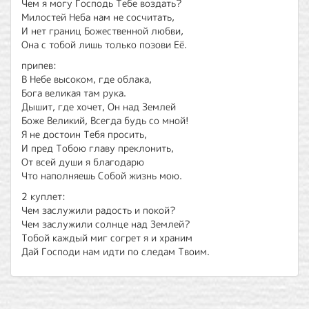
Чем я могу Господь Тебе воздать?
Милoстей Неба нам не сосчитать,
И нет границ Божественной любви,
Она с тобой лишь только позови Её.
припев:
В Небе высоком, где облака,
Бога великая там рука.
Дышит, где хочет, Он над Землей
Боже Великий, Всегда будь со мной!
Я не достоин Тебя просить,
И пред Тобою главу преклонить,
От всей души я благодарю
Что наполняешь Собой жизнь мою.
2 куплет:
Чем заслужили радость и покой?
Чем заслужили солнце над Землей?
Тобой каждый миг согрет я и храним
Дай Господи нам идти по следам Твоим.