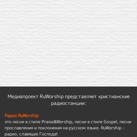
Медиапроект RuWorship представляет христианские
радиостанции:
Радио RuWorship
это песни в стиле Praise&Worship, песни в стиле Gospel, песни
прославления и поклонения на русском языке. RuWorship -
радио, славящее Господа!