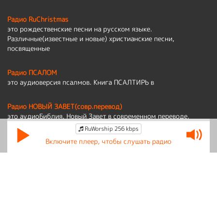
Радио RuChristmas
это рождественские песни на русском языке.
Различные(известные и новые) христианские песни,
посвященные
Радио ПСАЛОМ
это аудиоверсия псалмов. Книга ПСАЛТИРЬ в
Радио НОВЫЙ ЗАВЕТ(совр.перевод)
это аудиоБиблия, Новый Завет в современном переводе.
RuWorship 256 kbps
Политика обработки персональных данных
Включите плеер, чтобы слушать радио
По вопросам работы сайта:
admin@ruworship.ru
© RuWorship 2026
Мы используем cookies для сбора обезличенных персональных данных.
Они помогают настраивать рекламу и анализировать трафик.