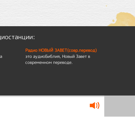
диостанции:
Радио НОВЫЙ ЗАВЕТ(совр.перевод)
а
это аудиоБиблия, Новый Завет в
современном переводе.
му и анализировать трафик.