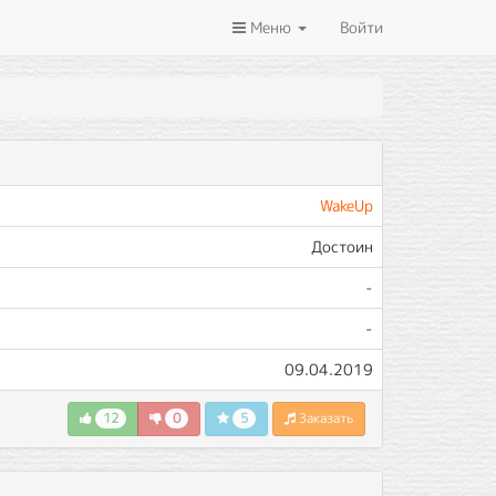
Меню
Войти
WakeUp
Достоин
-
-
09.04.2019
12
0
5
Заказать