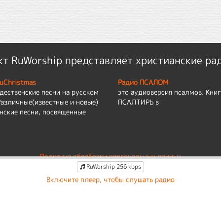
т RuWorship представляет христианские ра
uChristmas
Радио ПСАЛОМ
дественские песни на русском
это аудиоверсия псалмов. Книг
Различные(известные и новые)
ПСАЛТИРЬ в
нские песни, посвященные
Политика обработки персональных данных
RuWorship 256 kbps
По вопросам работы сайта:
admin@ruworship.ru
Включите плеер, чтобы слушать радио
© RuWorship 2026
 сбора обезличенных персональных данных. Они помогают настраивать рекла