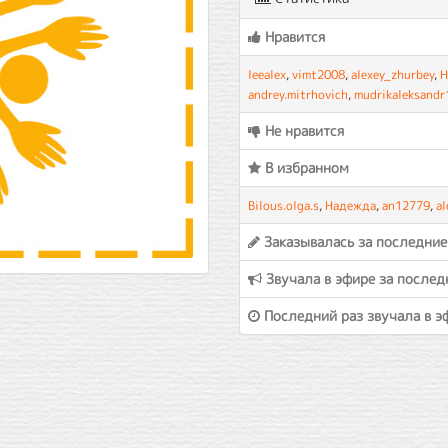
Нравится
leealex
,
vimt2008
,
alexey_zhurbey
,
Н
andrey.mitrhovich
,
mudrikaleksandr
Не нравится
В избранном
Bilous.olga.s
,
Надежда
,
an12779
,
al
Заказывалась за последние
Звучала в эфире за послед
Последний раз звучала в э