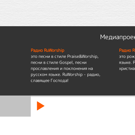
Медиапроек
Радио RuWorship
Радио R
это песни в стиле Praise&Worship,
это рож
песни в стиле Gospel, песни
языке. 
прославления и поклонения на
христиа
русском языке. RuWorship - радио,
славящее Господа!
Мы используем cookies для