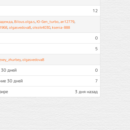
12
адежда
,
Bilous.olga.s
,
Ю-Gen_turbo
,
an12779
,
1968
,
olgasvedova8
,
olezik4030
,
ksenia-888
0
5
exey_zhurbey
,
olgasvedova8
 30 дней
0
ние 30 дней
7
фире
3 дня назад