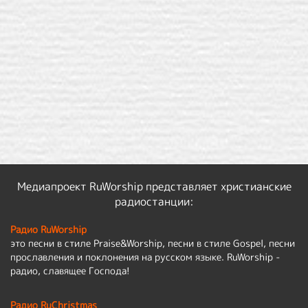
Медиапроект RuWorship представляет христианские
радиостанции:
Радио RuWorship
это песни в стиле Praise&Worship, песни в стиле Gospel, песни
прославления и поклонения на русском языке. RuWorship -
радио, славящее Господа!
Радио RuChristmas