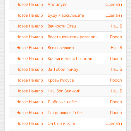
Новое Начало
Аллилуйя
Сделай меня
Новое Начало
Буду я восклицать
Сделай меня
Новое Начало
Вечности Отец
Наш Бог В
Новое Начало
Восстановители развалин
Прославле
Новое Начало
Все совершил
Наш Бог В
Новое Начало
Коснись меня, Господь
Прославле
Новое Начало
За Тобой пойду
Наш Бог В
Новое Начало
Кровь Иисуса
Прославле
Новое Начало
Наш Бог Великий
Наш Бог В
Новое Начало
Любовь с небес
Прославле
Новое Начало
Поклоняюсь Тебе
Прославле
Новое Начало
Он был и есть
Сделай меня