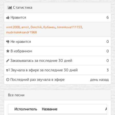
Статистика
Нравится
6
vimt2008
,
arnst
,
Denchik
,
Кубанец
,
terenkova111153
,
mudrikaleksandr1968
Не нравится
0
В избранном
0
Заказывалась за последние 30 дней
0
Звучала в эфире за последние 30 дней
3
Последний раз звучала в эфире
день назад
Все песни
Исполнитель
Название
Альб