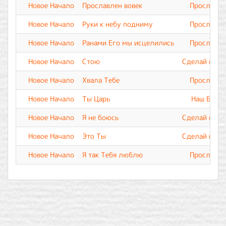
Новое Начало
Прославлен вовек
Прославле
Новое Начало
Руки к небу подниму
Прославле
Новое Начало
Ранами Его мы исцелились
Прославле
Новое Начало
Стою
Сделай меня
Новое Начало
Хвала Тебе
Прославле
Новое Начало
Ты Царь
Наш Бог В
Новое Начало
Я не боюсь
Сделай меня
Новое Начало
Это Ты
Сделай меня
Новое Начало
Я так Тебя люблю
Прославле