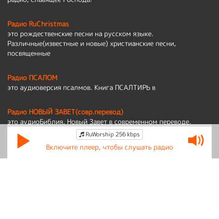
Радио RuChristmas
это рождественские песни на русском языке.
Различные(известные и новые) христианские песни,
посвященные
Радио ПСАЛОМ
это аудиоверсия псалмов. Книга ПСАЛТИРЬ в
Радио НОВЫЙ ЗАВЕТ(совр.перевод)
это аудиоБиблия, Новый Завет в современном переводе.
RuWorship 256 kbps
Политика обработки персональных данных
Включите плеер, чтобы слушать радио
По вопросам работы сайта:
admin@ruworship.ru
© RuWorship 2026
Мы используем cookies для сбора обезличенных персональных данных.
Они помогают настраивать рекламу и анализировать трафик.