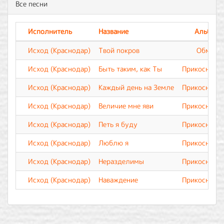
Все песни
Исполнитель
Название
Альбом
Исход (Краснодар)
Твой покров
Обмен
Исход (Краснодар)
Быть таким, как Ты
Прикоснове
Исход (Краснодар)
Каждый день на Земле
Прикоснове
Исход (Краснодар)
Величие мне яви
Прикоснове
Исход (Краснодар)
Петь я буду
Прикоснове
Исход (Краснодар)
Люблю я
Прикоснове
Исход (Краснодар)
Неразделимы
Прикоснове
Исход (Краснодар)
Наваждение
Прикоснове