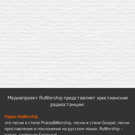
Медиапроект RuWorship представляет христианские
радиостанции:
Радио RuWorship
это песни в стиле Praise&Worship, песни в стиле Gospel, песни
прославления и поклонения на русском языке. RuWorship -
радио, славящее Господа!