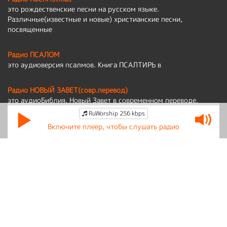
это рождественские песни на русском языке.
Различные(известные и новые) христианские песни,
посвященные
Радио ПСАЛОМ
это аудиоверсия псалмов. Книга ПСАЛТИРЬ в
Радио НОВЫЙ ЗАВЕТ(совр.перевод)
это аудиоБиблия, Новый Завет в современном переводе.
RuWorship 256 kbps
Политика обработки персональных данных
Включите плеер, чтобы слушать радио
По вопросам работы сайта:
admin@ruworship.ru
© RuWorship 2026
Мы используем cookies для сбора обезличенных персональных данных.
Они помогают настраивать рекламу и анализировать трафик.
Оставаясь на сайте, вы соглашаетесь на сбор таких данных.