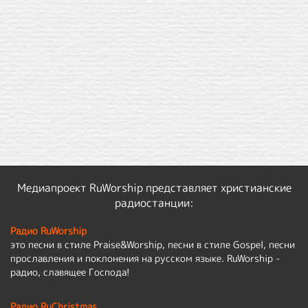
Медиапроект RuWorship представляет христианские
радиостанции:
Радио RuWorship
это песни в стиле Praise&Worship, песни в стиле Gospel, песни
прославления и поклонения на русском языке. RuWorship -
радио, славящее Господа!
Радио RuChristmas