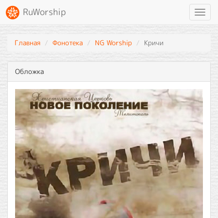
RuWorship
Toggl
navig
Главная
Фонотека
NG Worship
Кричи
Обложка